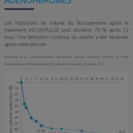
ADÉNOFIBROMES
Les réductions de volume du fibroadenome après le
traitement d’ECHOPULSE sont d’environ 70 % après 12
mois. Une diminution continue du volume a été observée
après cette période.
Kovatcheva et al.; Ultrasound-guided high-intensity focused ultrasound treatment of breast
fibroadenoma -a multicenter experience R. Journal of Therapeutic Ultrasound; 2015