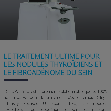
LE TRAITEMENT ULTIME POUR
LES NODULES THYROÏDIENS ET
LE FIBROADÉNOME DU SEIN
ECHOPULSE® est la première solution robotique et 100%
non invasive pour le traitement d’échothérapie (High-
Intensity Focused Ultrasound HIFU) des nodules
thyroïdiens et du fibroadénome du sein. Les ultrasons