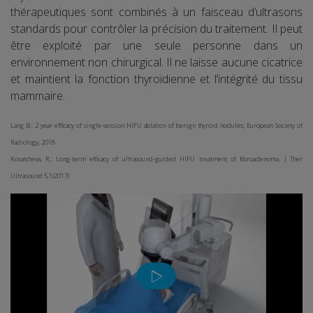
thérapeutiques sont combinés à un faisceau d’ultrasons
standards pour contrôler la précision du traitement. Il peut
être exploité par une seule personne dans un
environnement non chirurgical. Il ne laisse aucune cicatrice
et maintient la fonction thyroïdienne et l’intégrité du tissu
mammaire.
Lang B.; 2 year efficacy of single-session HIFU ablation of benign thyroid nodules; European Society of
Radiology, 2018
Kovatcheva, R.; Long-term efficacy of ultrasound-guided HIFU treatment of fibroadenoma. J Ther
Ultrasound 5,1(2017)